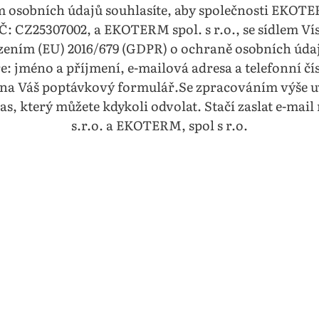
osobních údajů souhlasíte, aby společnosti EKOTERM
Č: CZ25307002, a EKOTERM spol. s r.o., se sídlem Vís
ízením (EU) 2016/679 (GDPR) o ochraně osobních údaj
: jméno a příjmení, e-mailová adresa a telefonní č
na Váš poptávkový formulář.Se zpracováním výše u
as, který můžete kdykoli odvolat. Stačí zaslat e-ma
s.r.o. a EKOTERM, spol s r.o.