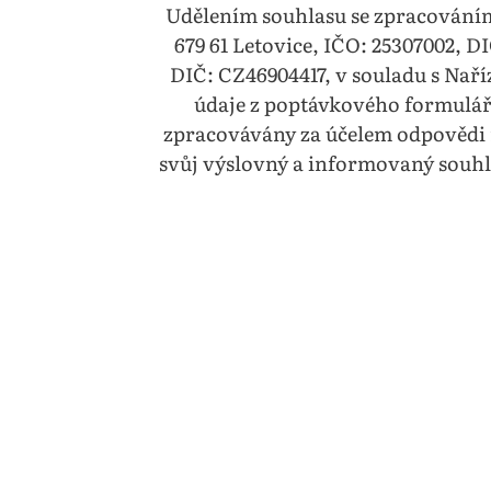
Udělením souhlasu se zpracováním 
679 61 Letovice, IČO: 25307002, DI
DIČ: CZ46904417, v souladu s Nař
údaje z poptávkového formuláře
zpracovávány za účelem odpovědi 
svůj výslovný a informovaný souhl